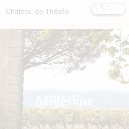
Aller
🇫🇷
🇬🇧
Château de Thésée
au
contenu
Millésime