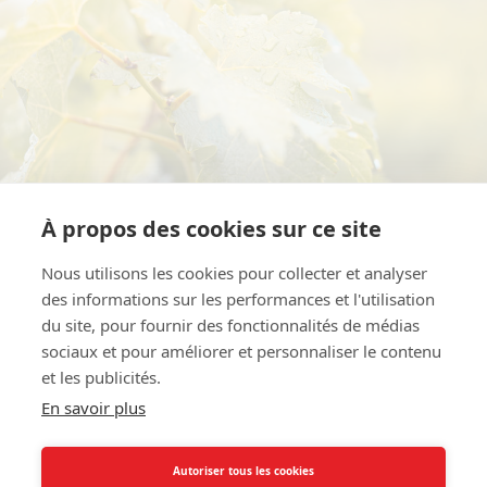
À propos des cookies sur ce site
HARVEST DATES
Nous utilisons les cookies pour collecter et analyser
des informations sur les performances et l'utilisation
The harvest started on 7th of September.
du site, pour fournir des fonctionnalités de médias
sociaux et pour améliorer et personnaliser le contenu
et les publicités.
En savoir plus
WINES PROFILE
Autoriser tous les cookies
The grapes displayed sun-ripened characters